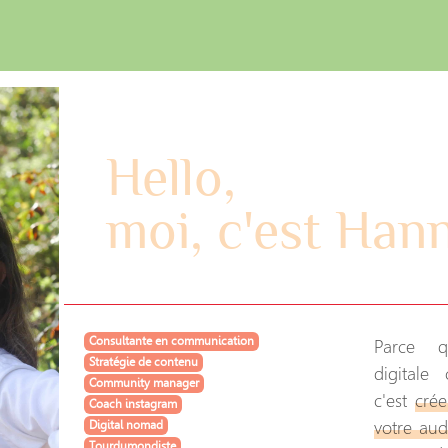
Hello,
moi, c'est Hann
Parce q
Consultante en communication
Stratégie de contenu
digitale
Community manager
c'est
crée
Coach instagram
votre aud
Digital nomad
Tourdumondiste