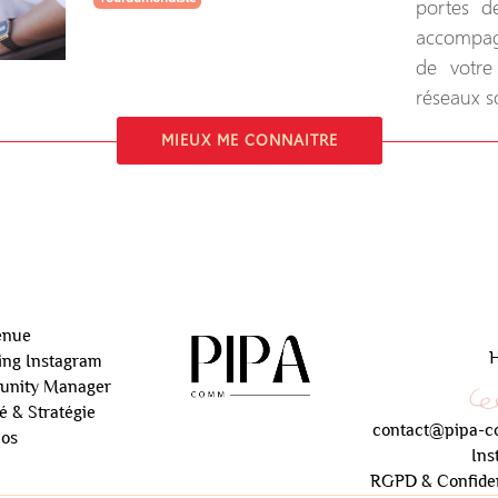
portes d
accompag
de votre
réseaux s
MIEUX ME CONNAITRE
enue
ing Instagram
nity Manager
té & Stratégie
contact@pipa-c
pos
Ins
RGPD & Confiden