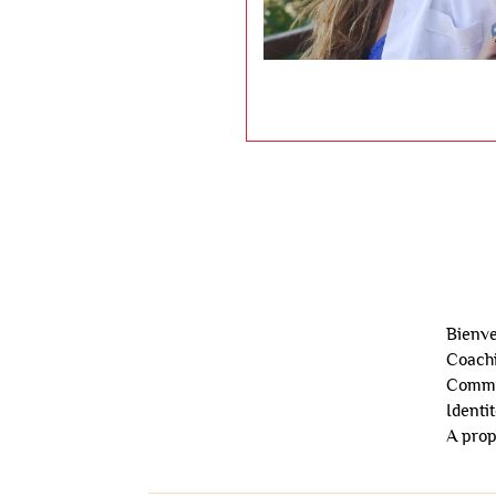
Bienv
Coach
Commu
Identi
A pro